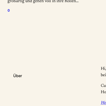
großartig und gehen voll in ihre Rollen…
0
Hi
bei
Über
Cu
Ho
Wei