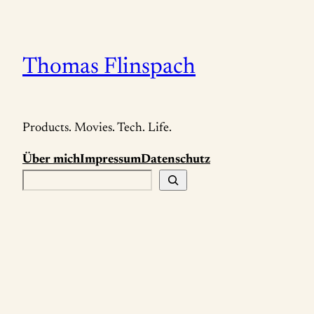
Zum
Inhalt
springen
Thomas Flinspach
Products. Movies. Tech. Life.
Über mich
Impressum
Datenschutz
S
u
c
h
e
n