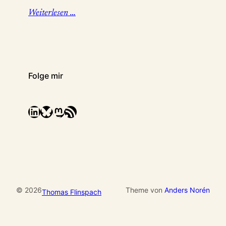
Weiterlesen …
Folge mir
LinkedIn
Bluesky
Mastodon
RSS-Feed
© 2026
Theme von
Anders Norén
Thomas Flinspach