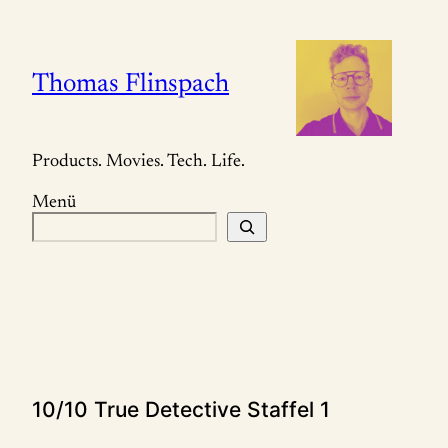
Zum
Inhalt
springen
Thomas Flinspach
Products. Movies. Tech. Life.
Menü
S
u
c
h
e
n
10/10 True Detective Staffel 1