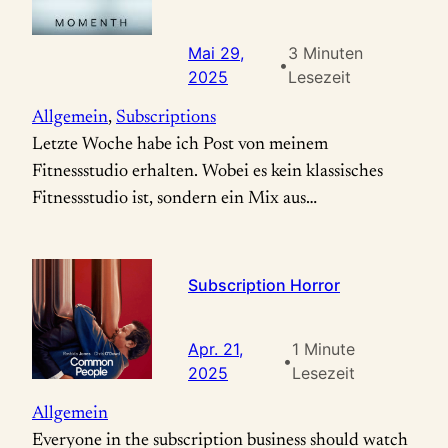
realisieren…
Mai 29,
3 Minuten
•
2025
Lesezeit
Allgemein
, 
Subscriptions
Letzte Woche habe ich Post von meinem
Fitnessstudio erhalten. Wobei es kein klassisches
Fitnessstudio ist, sondern ein Mix aus
medizinischem Training und Physiotherapie. Ich
bin dort schon seit vielen Jahren Mitglied, weil es
nur 5 Gehminuten von meiner Wohnung entfernt
Subscription Horror
ist (Lage, Lage, Lage) und es alles bietet (EGYM-
Geräte) und noch mehr (sehr, sehr persönliche…
Apr. 21,
1 Minute
•
2025
Lesezeit
Allgemein
Everyone in the subscription business should watch