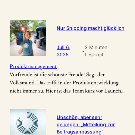
Nur Shipping macht glücklich
Juli 6,
2 Minuten
•
2025
Lesezeit
Produktmanagement
Vorfreude ist die schönste Freude! Sagt der
Volksmund. Das trifft in der Produktentwicklung
nicht immer zu. Hier ist das Team kurz vor Launch
meistens so erschöpft, dass das Launch-Datum im
Outlook-Kalender nur noch verschwommen
wahrgenommen wird. Deswegen entsteht Freude
Unschön, aber sehr
und Stolz über das Erreichte und die Teamleistung
gelungen: „Mitteilung zur
Beitragsanpassung“
meistens erst nach dem Launch. Erst dann