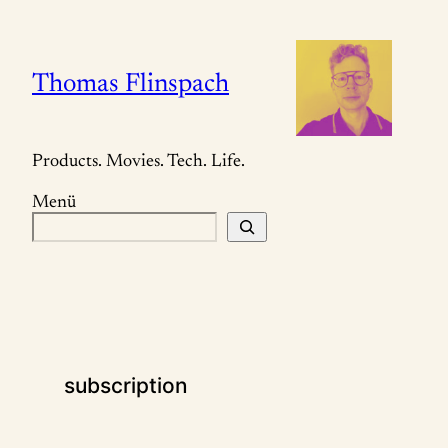
Zum
Inhalt
springen
Thomas Flinspach
Products. Movies. Tech. Life.
Menü
S
u
c
h
e
n
subscription